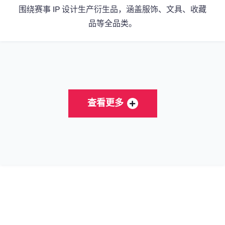
围绕赛事 IP 设计生产衍生品，涵盖服饰、文具、收藏
品等全品类。
查看更多