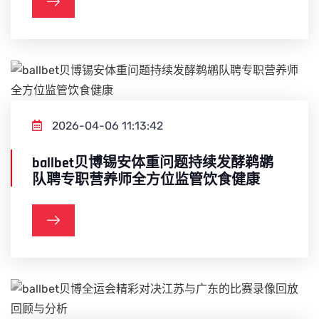
2026-04-06 11:13:42
ballbet贝博锡安体重问题持续发酵鹈鹕
队聘专职营养师全方位监管饮食健康