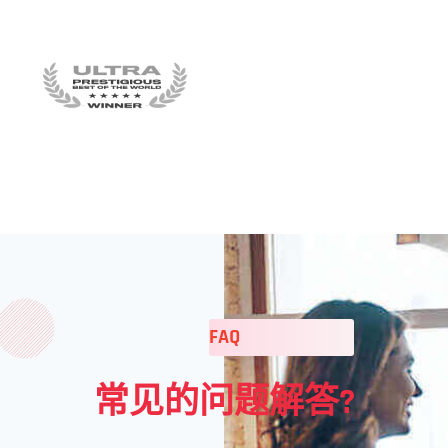
FAQ
常见的问题解答?