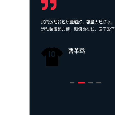
尖叫，啦
买的运动背包质量超好，容量大还防水，
了优惠价
运动装备超方便，颜值也在线，爱了爱了
曹茉璐