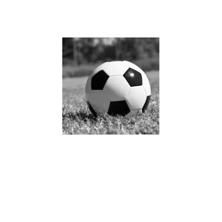
Ballbet贝博周军专访：从
职业选手到电竞评论员的
英雄联盟心路历程回顾