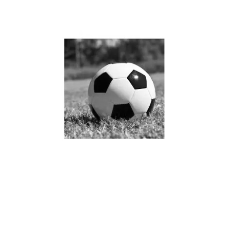
Ballbet贝博18湖人对阵骑
士精彩直播全程回顾与赛
后分析尽在这里