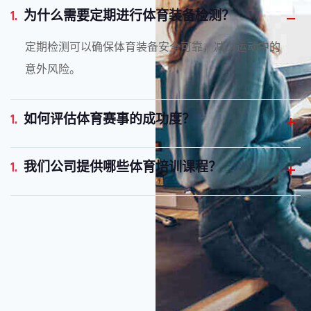
1.
为什么需要定期进行体育装备检测？
定期检测可以确保体育装备安全可靠，减少运动中的
意外风险。
1.
如何评估体育赛事的成功度？
1.
我们公司提供哪些体育培训课程？