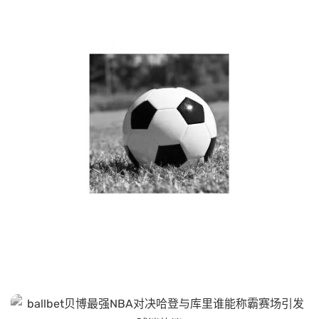
Ballbet贝博勇士与火箭激
战正酣精彩微直播视频回
顾与分析