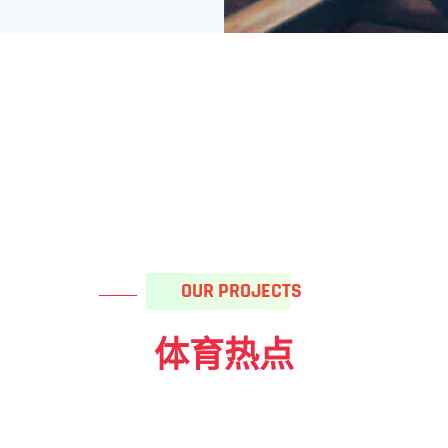
OUR PROJECTS
体育热点