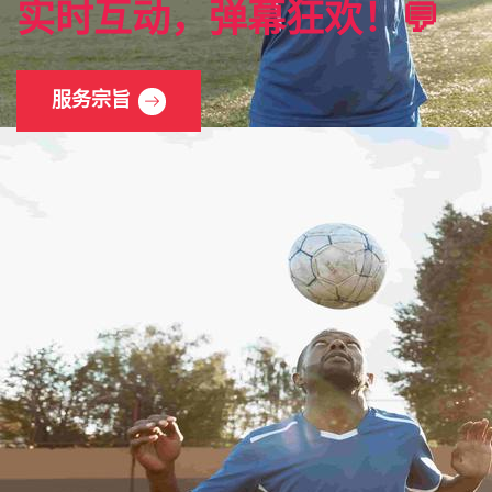
实时互动，弹幕狂欢！💬
服务宗旨