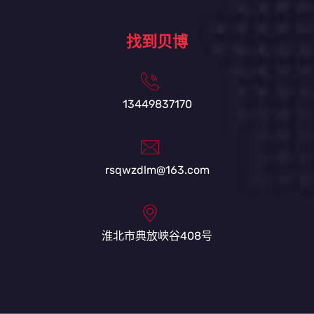
找到贝博
13449837170
rsqwzdlm@163.com
淮北市典放峡谷408号