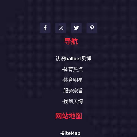
导航
认识ballbet贝博
体育热点
体育明星
服务宗旨
找到贝博
网站地图
SiteMap