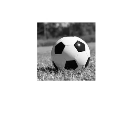
Ballbet贝博利物浦与维拉
精彩对决回放全程回顾与
分析