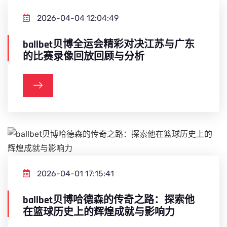
2026-04-04 12:04:49
ballbet贝博全运会精彩对决江苏与广东
的比赛录像回放回顾与分析
2026-04-01 17:15:41
ballbet贝博哈德森的传奇之路：探索他
在篮球历史上的辉煌成就与影响力