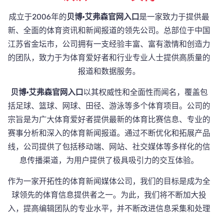
成立于2006年的
贝博·艾弗森官网入口
是一家致力于提供最
新、全面的体育资讯和新闻报道的领先公司。总部位于中国
江苏省金坛市，公司拥有一支经验丰富、富有激情和创造力
的团队，致力于为体育爱好者和行业专业人士提供高质量的
报道和数据服务。
贝博·艾弗森官网入口
以其权威性和全面性而闻名，覆盖包
括足球、篮球、网球、田径、游泳等多个体育项目。公司的
宗旨是为广大体育爱好者提供最新的体育比赛信息、专业的
赛事分析和深入的体育新闻报道。通过不断优化和拓展产品
线，公司提供了包括移动端、网站、社交媒体等多样化的信
息传播渠道，为用户提供了极具吸引力的交互体验。
作为一家开拓性的体育新闻媒体公司，我们的目标是成为全
球领先的体育信息提供者之一。为此，我们将不断加大投
入，提高编辑团队的专业水平，并不断改进信息采集和处理