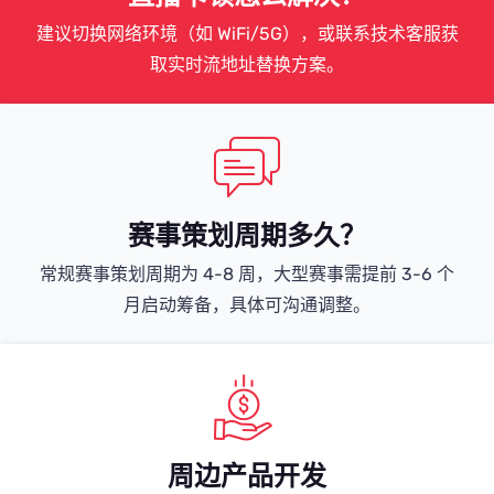
建议切换网络环境（如 WiFi/5G），或联系技术客服获
取实时流地址替换方案。
赛事策划周期多久？
常规赛事策划周期为 4-8 周，大型赛事需提前 3-6 个
月启动筹备，具体可沟通调整。
周边产品开发