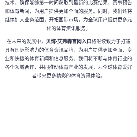
技术，确保能够第一时间获取到最新的比赛结果、赛事预告
和体育新闻，为用户提供更加全面的服务。同时，我们还将
继续扩大业务范围，开拓国际市场，为全球用户提供更多元
化的体育资讯服务。
在未来的发展中，
贝博·艾弗森官网入口
将继续致力于打造
具有国际影响力的体育资讯品牌，为用户提供更加全面、专
业和快捷的体育新闻和信息服务。我们将不断与体育行业的
各个领域合作，共同推动体育产业的发展，为全球体育爱好
者带来更多精彩的体育资讯体验。