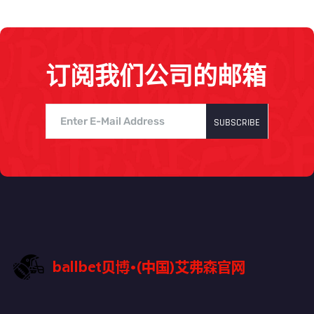
订阅我们公司的邮箱
SUBSCRIBE